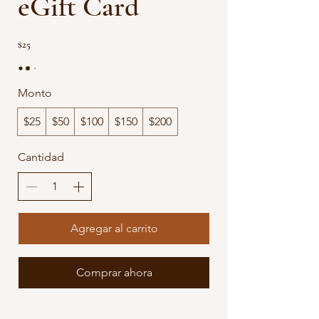
eGift Card
$25
Monto
$25
$50
$100
$150
$200
Cantidad
Agregar al carrito
Comprar ahora