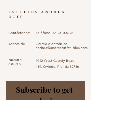
ESTUDIOS ANDREA
RUFF
Contáctenos:
Teléfono:
321-310-5128
Acerca de
Correo electrónico:
andrea@andrearuffstudios.com
Nuestro
1942 West County Road
estudio
419, Oviedo, Florida 32766
Subscribe to get 
exclusive 
updates
First name